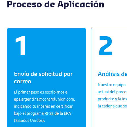
Proceso de Aplicación
Envío de solicitud por
Análisis d
correo
Nuestro equipo 
actual del proces
El primer paso es escribirnos a
producto y la in
epa.argentina@controlunion.com,
la cadena que se
indicando tu interés en certificar
bajo el programa RFS2 de la EPA
(Estados Unidos).