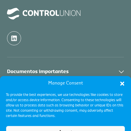
Documentos importantes
Manage Consent
Política de calidad
Nosotros
To provide the best experiences, we use technologies like cookies to store
Términos y condiciones
and/or access device information. Consenting to these technologies will
Nosotros
Servicios
allow us to process data such as browsing behavior or unique IDs on this
Global Términos y Condiciones
site. Not consenting or withdrawing consent, may adversely affect
Contacto
Quejas, apelaciones y reclamos
certain features and functions.
Certificaciones
Industrias
Código de conducta
Inspecciones de Commodities
Global términos y condiciones
Sumate a nuestro equipo