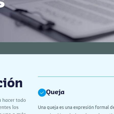
s
ción
Queja
a hacer todo
Una queja es una expresión formal de
entes los