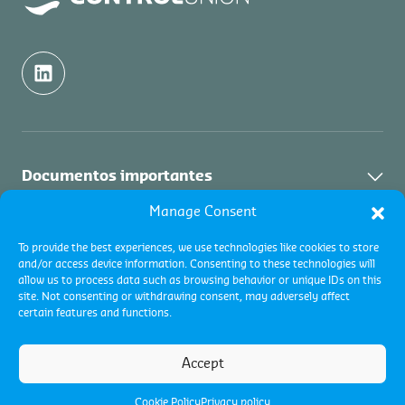
Documentos importantes
Manage Consent
Política de calidad
Nosotros
To provide the best experiences, we use technologies like cookies to store
Términos y condiciones
and/or access device information. Consenting to these technologies will
Nosotros
Servicios
allow us to process data such as browsing behavior or unique IDs on this
Global Términos y Condiciones
site. Not consenting or withdrawing consent, may adversely affect
Contacto
Quejas, apelaciones y reclamos
certain features and functions.
Certificaciones
Industrias
Código de conducta
Inspecciones de Commodities
Global términos y condiciones
Sumate a nuestro equipo
Accept
Términos y condiciones
Warrants & Gestión de Garantías
Quejas, apelaciones y reclamos
Cookie Policy
Cookie Policy
Privacy policy